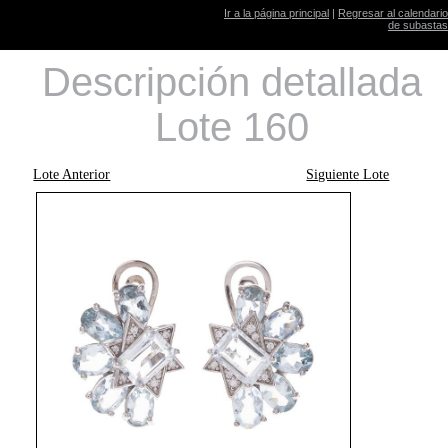
Ir a la página principal
|
Regresar al calendario
de subastas
Descripción detallada
Lote 160
Lote Anterior
Siguiente Lote