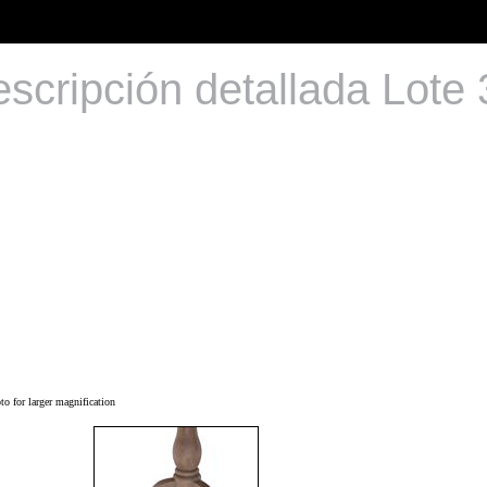
scripción detallada Lote
o for larger magnification