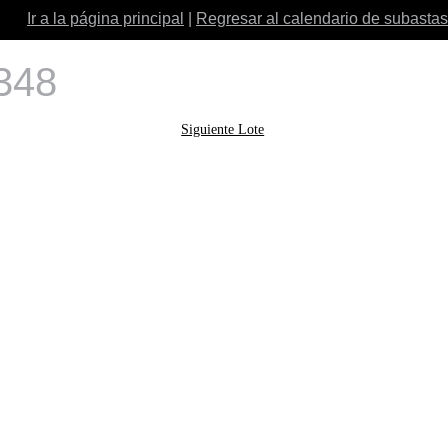
Ir a la página principal
|
Regresar al calendario de subastas
 348
Siguiente Lote