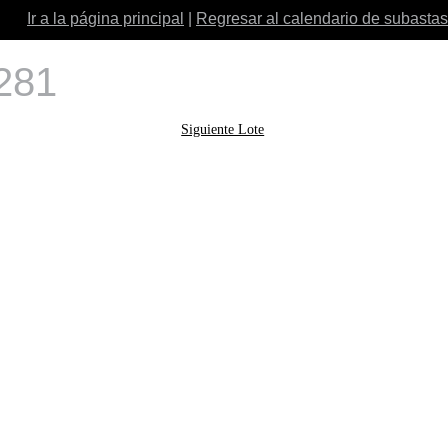
Ir a la página principal
|
Regresar al calendario de subastas
 281
Siguiente Lote