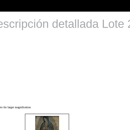
scripción detallada Lote
o for larger magnification