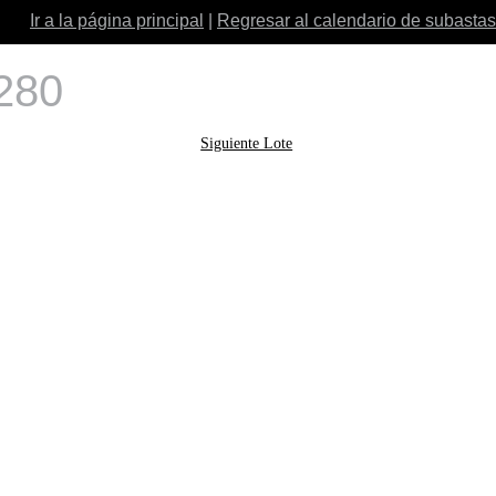
Ir a la página principal
|
Regresar al calendario de subastas
 280
Siguiente Lote