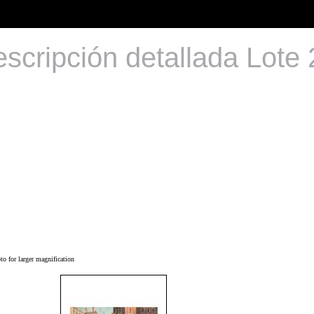
scripción detallada Lote
o for larger magnification