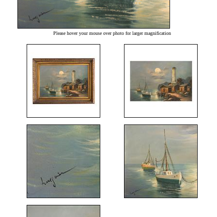
Please hover your mouse over photo for larger magnification