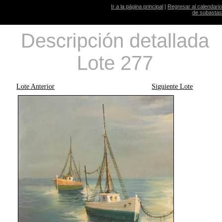
Ir a la página principal
|
Regresar al calendario
de subastas
Descripción detallada
Lote 277
Lote Anterior
Siguiente Lote