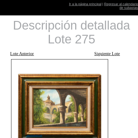
Ir a la página principal
|
Regresar al calendario
de subastas
Descripción detallada
Lote 275
Lote Anterior
Siguiente Lote