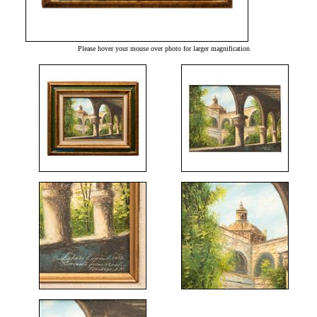
Please hover your mouse over photo for larger magnification