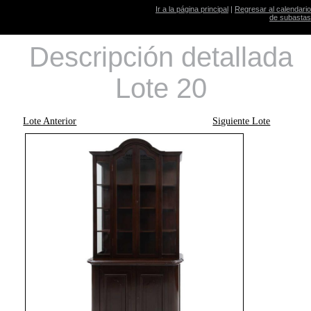
Ir a la página principal
|
Regresar al calendario
de subastas
Descripción detallada
Lote 20
Lote Anterior
Siguiente Lote