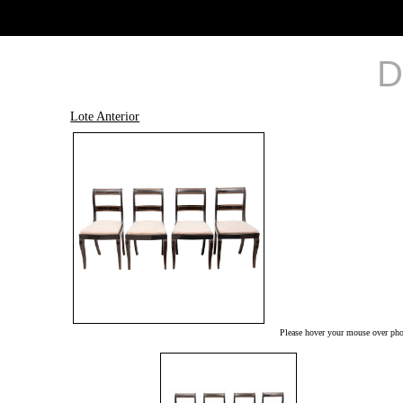
D
Lote Anterior
Please hover your mouse over phot