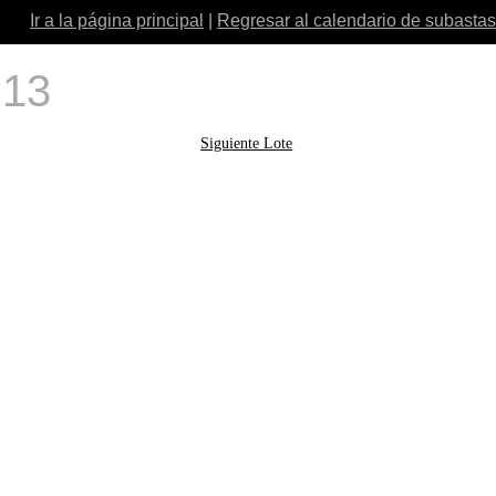
Ir a la página principal
|
Regresar al calendario de subastas
 13
Siguiente Lote