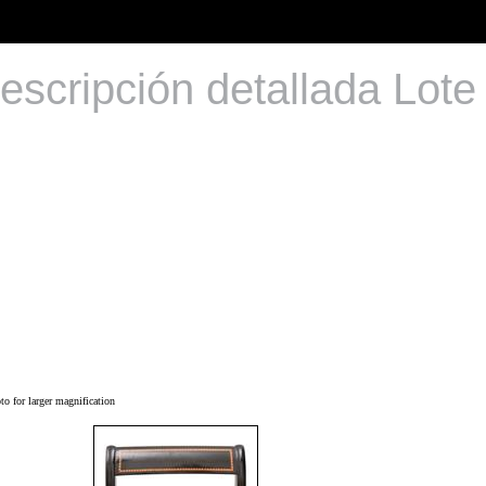
escripción detallada Lote
o for larger magnification