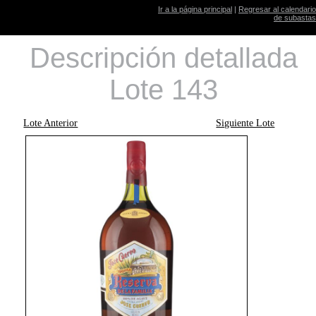
Ir a la página principal
|
Regresar al calendario
de subastas
Descripción detallada
Lote 143
Lote Anterior
Siguiente Lote