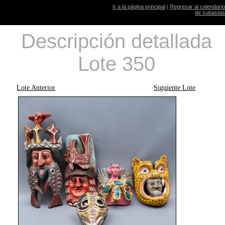
Ir a la página principal
|
Regresar al calendario
de subastas
Descripción detallada
Lote 350
Lote Anterior
Siguiente Lote