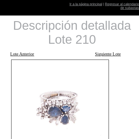
Ir a la página principal
|
Regresar al calendario
de subastas
Descripción detallada
Lote 210
Lote Anterior
Siguiente Lote