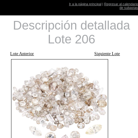
Ir a la página principal
|
Regresar al calendario
de subastas
Descripción detallada
Lote 206
Lote Anterior
Siguiente Lote