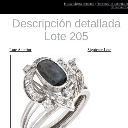
Ir a la página principal
|
Regresar al calendario
de subastas
Descripción detallada
Lote 205
Lote Anterior
Siguiente Lote