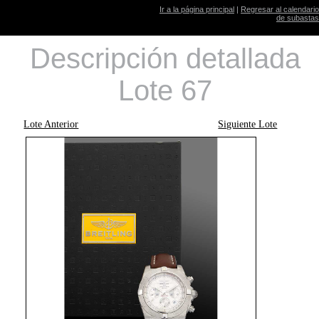
Ir a la página principal
|
Regresar al calendario
de subastas
Descripción detallada
Lote 67
Lote Anterior
Siguiente Lote