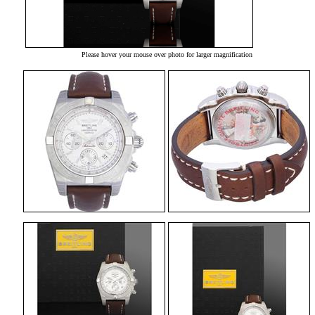
Please hover your mouse over photo for larger magnification