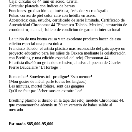
Caja: circular de 44 mm en acero. Cristal.
Carátula: plateada con índices de barras.
Funciones: graduación taquimétrica, fechador y cronógrafo.
Pulso: correa de piel color café con hebilla en acero.
Accesorios: caja, estuche, certificado de serie limitada, Certificado de
Autenticidad Chronomat 44 "Francisco Toledo- Mexico", atestación de
cronómetro, manual, folleto de condición de garantía internacional.
La unión de una buena causa y un excelente producto hacen de esta
edición especial una pieza única.
Francisco Toledo, el artista plástico más reconocido del país apoyó un
proyecto educativo para los niños de Oaxaca mediante la colaboración
con Breitling y una edición especial del reloj Chronomat 44.
El artista diseñó un grabado exclusivo, alusivo al poema de Charles
Pierre Baudelaire "L'Horloge":
Remember! Souviens-toi! prodigue! Esto memor!
(Mon gosier de métal parle toutes les langues.)
Les minutes, mortel folâtre, sont des gangues
Qu'il ne faut pas lâcher sans en extraire l'or!
Breitling plasmó el diseño en la tapa del reloj modelo Chronomat 44,
que conmemoraba además su 30 aniversario de haber salido al
mercado.
Estimado $85,000-95,000