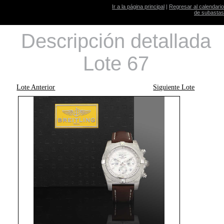
Ir a la página principal
|
Regresar al calendario
de subastas
Descripción detallada
Lote 67
Lote Anterior
Siguiente Lote