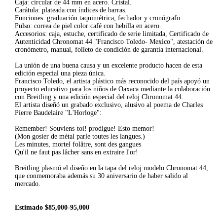
Caja: circular de 44 mm en acero. Cristal.
Carátula: plateada con índices de barras.
Funciones: graduación taquimétrica, fechador y cronógrafo.
Pulso: correa de piel color café con hebilla en acero.
Accesorios: caja, estuche, certificado de serie limitada, Certificado de
Autenticidad Chronomat 44 "Francisco Toledo- Mexico", atestación de
cronómetro, manual, folleto de condición de garantía internacional.
La unión de una buena causa y un excelente producto hacen de esta
edición especial una pieza única.
Francisco Toledo, el artista plástico más reconocido del país apoyó un
proyecto educativo para los niños de Oaxaca mediante la colaboración
con Breitling y una edición especial del reloj Chronomat 44.
El artista diseñó un grabado exclusivo, alusivo al poema de Charles
Pierre Baudelaire "L'Horloge":
Remember! Souviens-toi! prodigue! Esto memor!
(Mon gosier de métal parle toutes les langues.)
Les minutes, mortel folâtre, sont des gangues
Qu'il ne faut pas lâcher sans en extraire l'or!
Breitling plasmó el diseño en la tapa del reloj modelo Chronomat 44,
que conmemoraba además su 30 aniversario de haber salido al
mercado.
Estimado $85,000-95,000