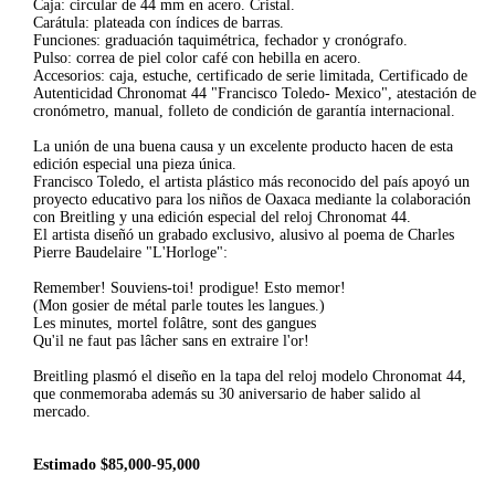
Caja: circular de 44 mm en acero. Cristal.
Carátula: plateada con índices de barras.
Funciones: graduación taquimétrica, fechador y cronógrafo.
Pulso: correa de piel color café con hebilla en acero.
Accesorios: caja, estuche, certificado de serie limitada, Certificado de
Autenticidad Chronomat 44 "Francisco Toledo- Mexico", atestación de
cronómetro, manual, folleto de condición de garantía internacional.
La unión de una buena causa y un excelente producto hacen de esta
edición especial una pieza única.
Francisco Toledo, el artista plástico más reconocido del país apoyó un
proyecto educativo para los niños de Oaxaca mediante la colaboración
con Breitling y una edición especial del reloj Chronomat 44.
El artista diseñó un grabado exclusivo, alusivo al poema de Charles
Pierre Baudelaire "L'Horloge":
Remember! Souviens-toi! prodigue! Esto memor!
(Mon gosier de métal parle toutes les langues.)
Les minutes, mortel folâtre, sont des gangues
Qu'il ne faut pas lâcher sans en extraire l'or!
Breitling plasmó el diseño en la tapa del reloj modelo Chronomat 44,
que conmemoraba además su 30 aniversario de haber salido al
mercado.
Estimado $85,000-95,000