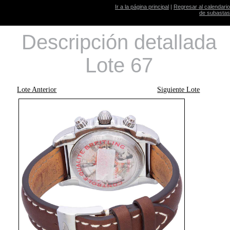
Ir a la página principal
|
Regresar al calendario
de subastas
Descripción detallada
Lote 67
Lote Anterior
Siguiente Lote