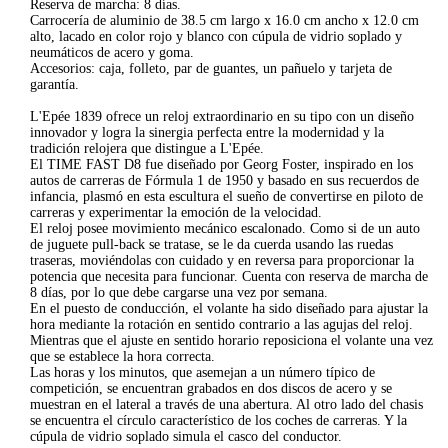
Reserva de marcha: 8 días.
Carrocería de aluminio de 38.5 cm largo x 16.0 cm ancho x 12.0 cm
alto, lacado en color rojo y blanco con cúpula de vidrio soplado y
neumáticos de acero y goma.
Accesorios: caja, folleto, par de guantes, un pañuelo y tarjeta de
garantía.
L'Epée 1839 ofrece un reloj extraordinario en su tipo con un diseño
innovador y logra la sinergia perfecta entre la modernidad y la
tradición relojera que distingue a L'Epée.
El TIME FAST D8 fue diseñado por Georg Foster, inspirado en los
autos de carreras de Fórmula 1 de 1950 y basado en sus recuerdos de
infancia, plasmó en esta escultura el sueño de convertirse en piloto de
carreras y experimentar la emoción de la velocidad.
El reloj posee movimiento mecánico escalonado. Como si de un auto
de juguete pull-back se tratase, se le da cuerda usando las ruedas
traseras, moviéndolas con cuidado y en reversa para proporcionar la
potencia que necesita para funcionar. Cuenta con reserva de marcha de
8 días, por lo que debe cargarse una vez por semana.
En el puesto de conducción, el volante ha sido diseñado para ajustar la
hora mediante la rotación en sentido contrario a las agujas del reloj.
Mientras que el ajuste en sentido horario reposiciona el volante una vez
que se establece la hora correcta.
Las horas y los minutos, que asemejan a un número típico de
competición, se encuentran grabados en dos discos de acero y se
muestran en el lateral a través de una abertura. Al otro lado del chasis
se encuentra el círculo característico de los coches de carreras. Y la
cúpula de vidrio soplado simula el casco del conductor.