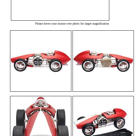
Please hover your mouse over photo for larger magnification