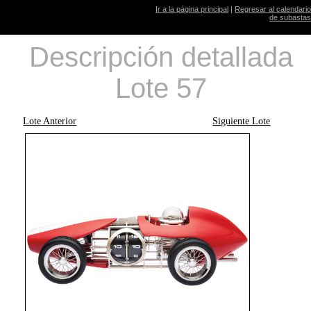
Ir a la página principal
|
Regresar al calendario
de subastas
Descripción detallada
Lote 57
Lote Anterior
Siguiente Lote