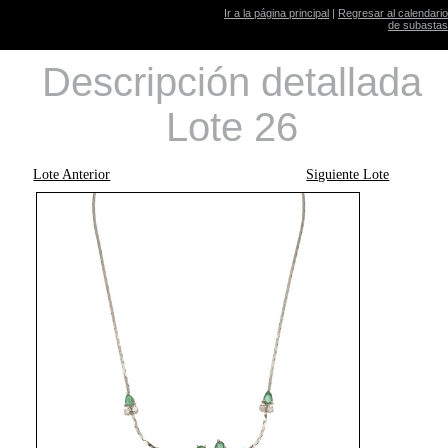
Ir a la página principal
|
Regresar al calendario
de subastas
Descripción detallada
Lote 26
Lote Anterior
Siguiente Lote