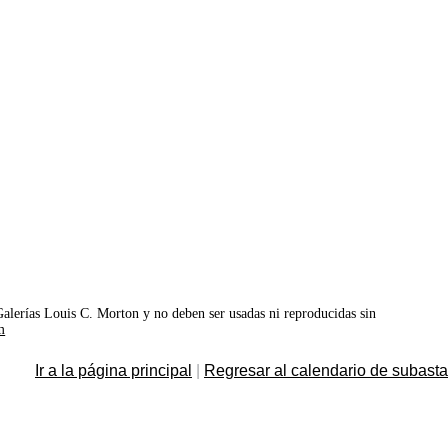
©Galerías Louis C. Morton y no deben ser usadas ni reproducidas sin
m
Ir a la página principal
|
Regresar al calendario de subast