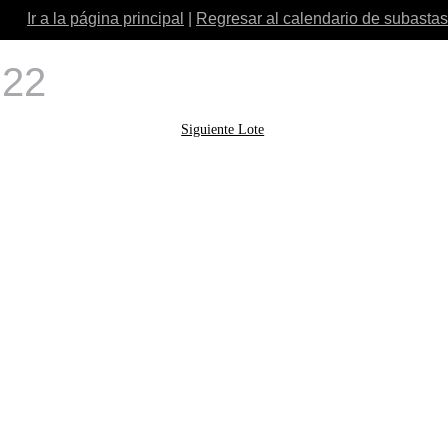
Ir a la página principal
|
Regresar al calendario de subastas
 22
Siguiente Lote