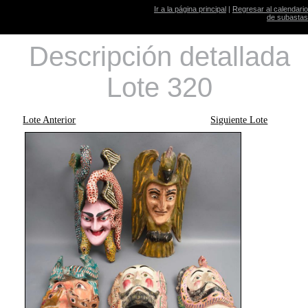
Ir a la página principal
|
Regresar al calendario
de subastas
Descripción detallada
Lote 320
Lote Anterior
Siguiente Lote