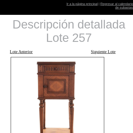
Ir a la página principal
|
Regresar al calendario
de subastas
Descripción detallada
Lote 257
Lote Anterior
Siguiente Lote