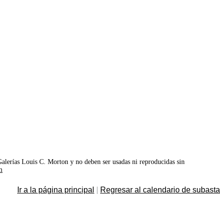
©Galerías Louis C. Morton y no deben ser usadas ni reproducidas sin
m
Ir a la página principal
|
Regresar al calendario de subast