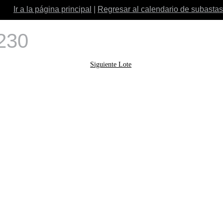
Ir a la página principal
|
Regresar al calendario de subastas
 230
Siguiente Lote