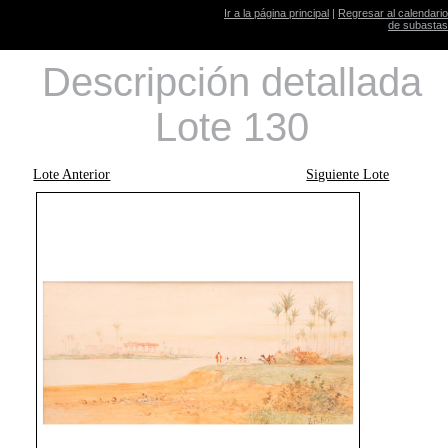
Ir a la página principal
|
Regresar al calendario
de subastas
Descripción detallada
Lote 130
Lote Anterior
Siguiente Lote