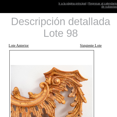
Ir a la página principal
|
Regresar al calendario
de subastas
Descripción detallada
Lote 98
Lote Anterior
Siguiente Lote