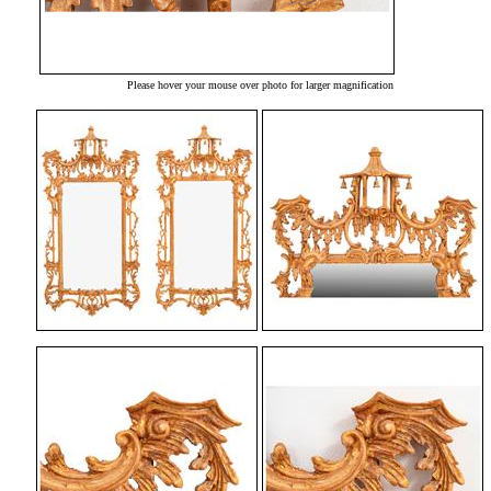
Please hover your mouse over photo for larger magnification