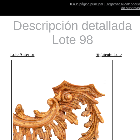
Ir a la página principal
|
Regresar al calendario
de subastas
Descripción detallada
Lote 98
Lote Anterior
Siguiente Lote