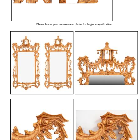
Please hover your mouse over photo for larger magnification