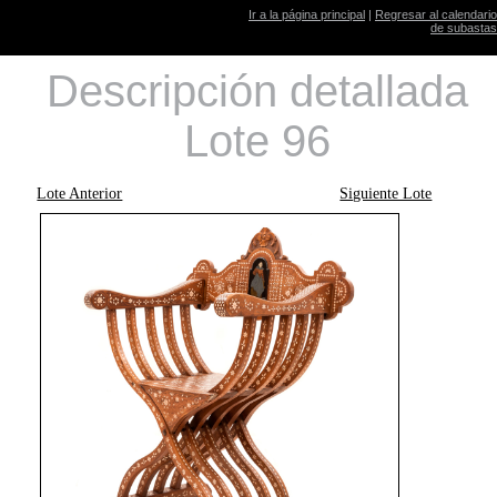
Ir a la página principal
|
Regresar al calendario
de subastas
Descripción detallada
Lote 96
Lote Anterior
Siguiente Lote