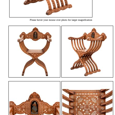
Please hover your mouse over photo for larger magnification