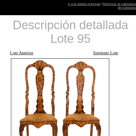
Ir a la página principal
|
Regresar al calendario
de subastas
Descripción detallada
Lote 95
Lote Anterior
Siguiente Lote