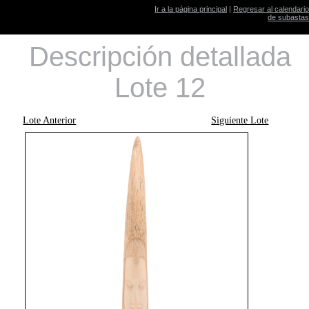
Ir a la página principal
|
Regresar al calendario
de subastas
Descripción detallada
Lote 12
Lote Anterior
Siguiente Lote