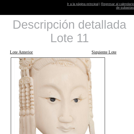
Ir a la página principal
|
Regresar al calendario
de subastas
Descripción detallada
Lote 11
Lote Anterior
Siguiente Lote