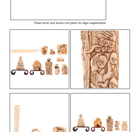
Please hover your mouse over photo for larger magnification