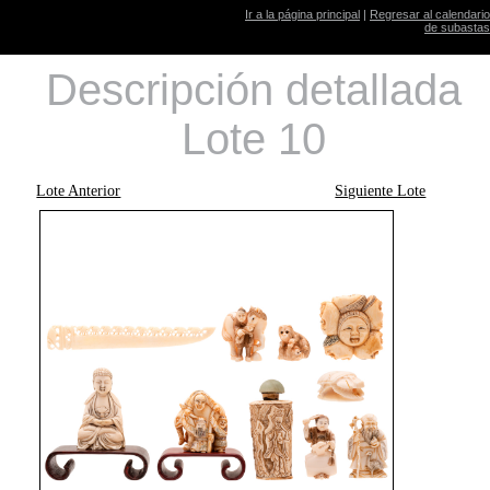
Ir a la página principal
|
Regresar al calendario
de subastas
Descripción detallada
Lote 10
Lote Anterior
Siguiente Lote