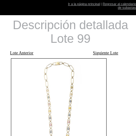
Ir a la página principal
|
Regresar al calendario
de subastas
Descripción detallada
Lote 99
Lote Anterior
Siguiente Lote