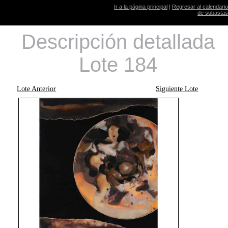
Ir a la página principal
|
Regresar al calendario
de subastas
Descripción detallada
Lote 184
Lote Anterior
Siguiente Lote