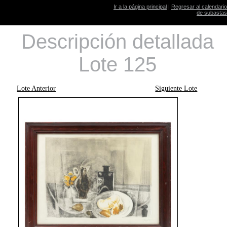
Ir a la página principal
|
Regresar al calendario
de subastas
Descripción detallada
Lote 125
Lote Anterior
Siguiente Lote