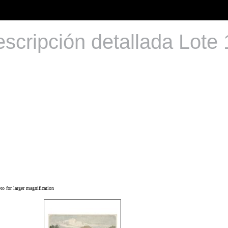
scripción detallada Lote
o for larger magnification