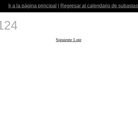
Ir a la página principal
|
Regresar al calendario de subastas
 124
Siguiente Lote