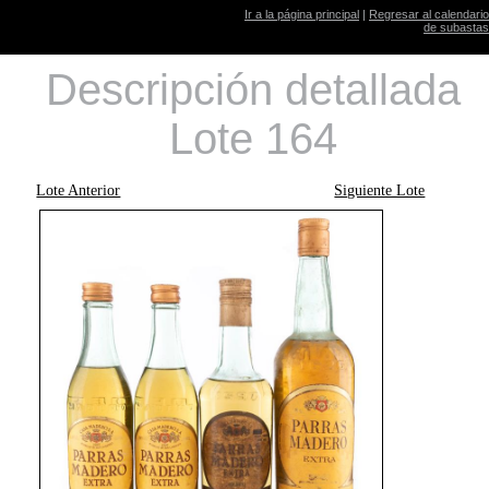
Ir a la página principal
|
Regresar al calendario
de subastas
Descripción detallada
Lote 164
Lote Anterior
Siguiente Lote