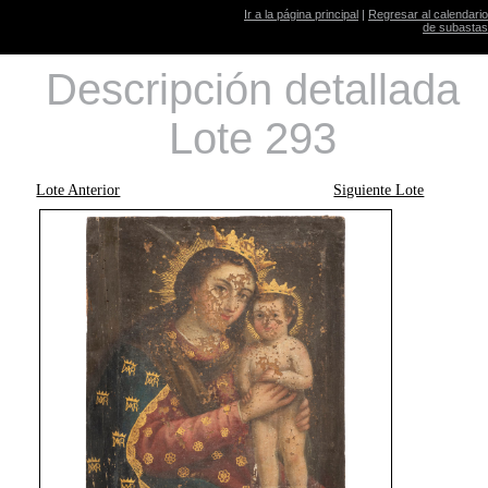
Ir a la página principal
|
Regresar al calendario
de subastas
Descripción detallada
Lote 293
Lote Anterior
Siguiente Lote