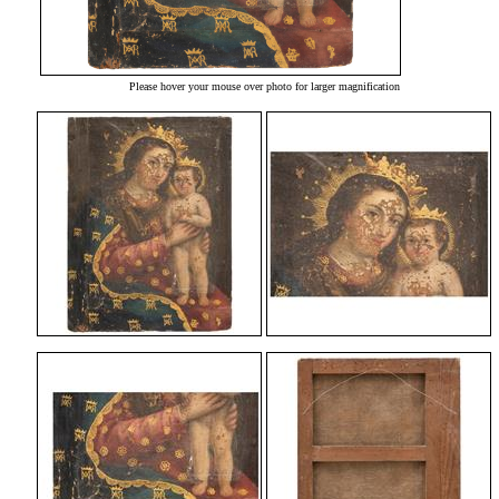
Please hover your mouse over photo for larger magnification