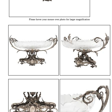
Please hover your mouse over photo for larger magnification