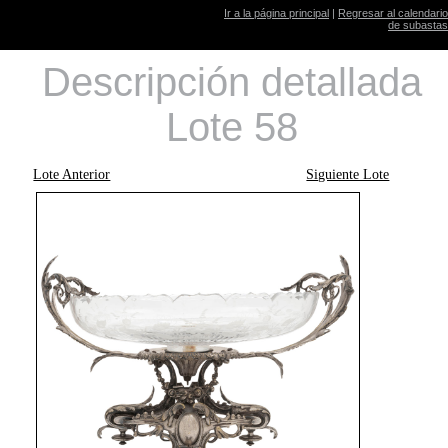
Ir a la página principal
|
Regresar al calendario
de subastas
Descripción detallada
Lote 58
Lote Anterior
Siguiente Lote