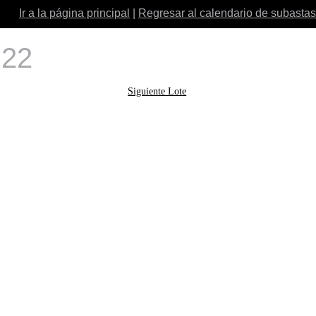
Ir a la página principal
|
Regresar al calendario de subastas
 22
Siguiente Lote