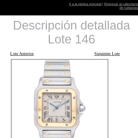
Ir a la página principal
|
Regresar al calendario
de subastas
Descripción detallada
Lote 146
Lote Anterior
Siguiente Lote