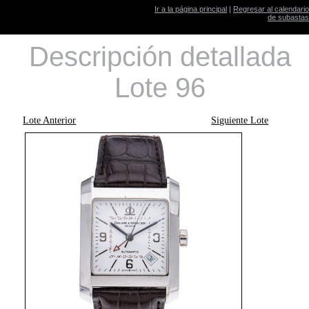
Ir a la página principal
|
Regresar al calendario
de subastas
Descripción detallada
Lote 96
Lote Anterior
Siguiente Lote