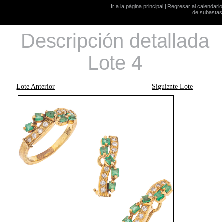
Ir a la página principal
|
Regresar al calendario
de subastas
Descripción detallada
Lote 4
Lote Anterior
Siguiente Lote