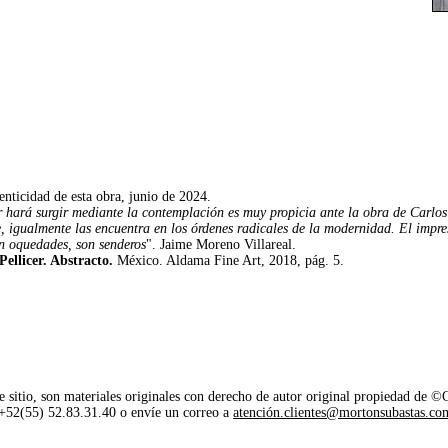
.
enticidad de esta obra, junio de 2024.
r hará surgir mediante la contemplación es muy propicia ante la obra de Carlos
re, igualmente las encuentra en los órdenes radicales de la modernidad. El impr
n oquedades, son senderos
". Jaime Moreno Villareal.
Pellicer. Abstracto.
México. Aldama Fine Art, 2018, pág. 5.
e sitio, son materiales originales con derecho de autor original propiedad de 
o +52(55) 52.83.31.40 o envíe un correo a
atención.clientes@mortonsubastas.co