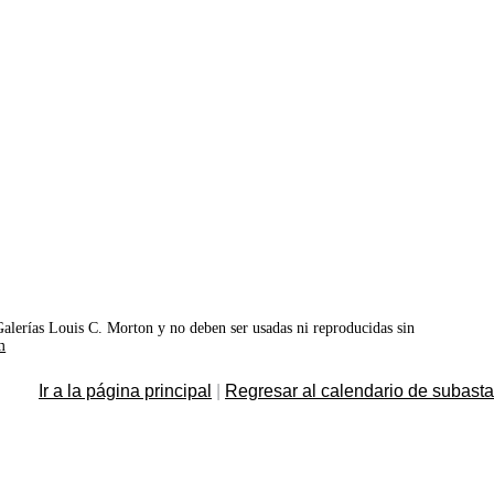
©Galerías Louis C. Morton y no deben ser usadas ni reproducidas sin
m
Ir a la página principal
|
Regresar al calendario de subast