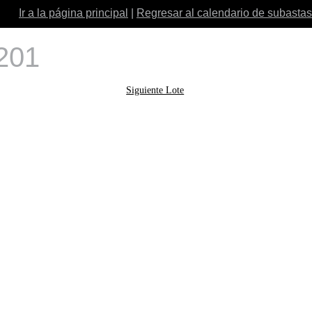
Ir a la página principal
|
Regresar al calendario de subastas
 201
Siguiente Lote