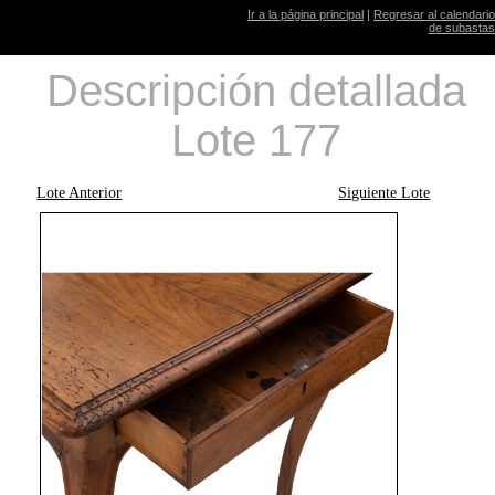
Ir a la página principal
|
Regresar al calendario
de subastas
Descripción detallada
Lote 177
Lote Anterior
Siguiente Lote