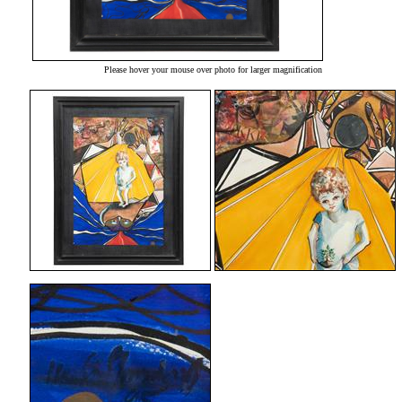
Please hover your mouse over photo for larger magnification