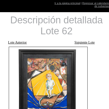
Ir a la página principal
|
Regresar al calendario
de subastas
Descripción detallada
Lote 62
Lote Anterior
Siguiente Lote