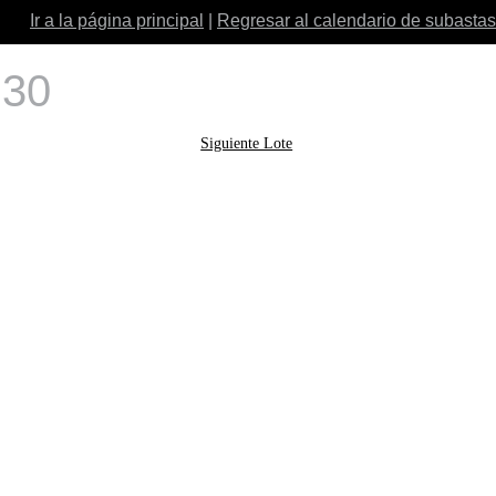
Ir a la página principal
|
Regresar al calendario de subastas
 30
Siguiente Lote