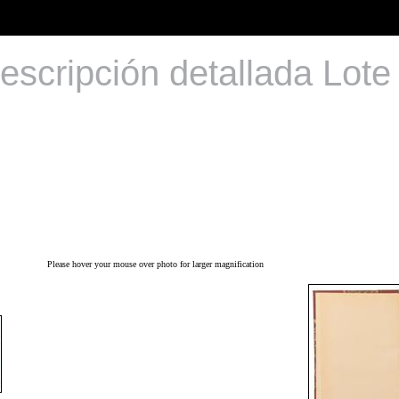
escripción detallada Lote
Please hover your mouse over photo for larger magnification