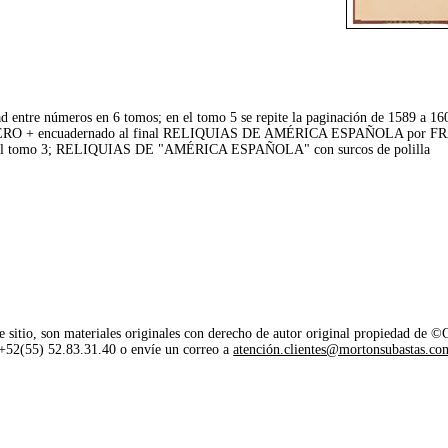
ad entre números en 6 tomos; en el tomo 5 se repite la paginación de 1589 a 16
+ encuadernado al final RELIQUIAS DE AMÉRICA ESPAÑOLA por F
en el tomo 3; RELIQUIAS DE "AMÉRICA ESPAÑOLA" con surcos de polilla
e sitio, son materiales originales con derecho de autor original propiedad de 
o +52(55) 52.83.31.40 o envíe un correo a
atención.clientes@mortonsubastas.co