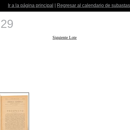
Ir a la página principal
|
Regresar al calendario de subastas
 29
Siguiente Lote