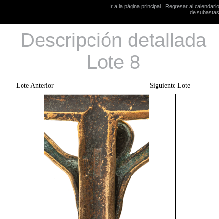
Ir a la página principal
|
Regresar al calendario
de subastas
Descripción detallada
Lote 8
Lote Anterior
Siguiente Lote