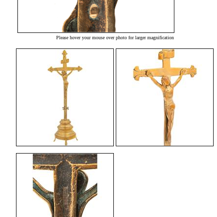
Please hover your mouse over photo for larger magnification