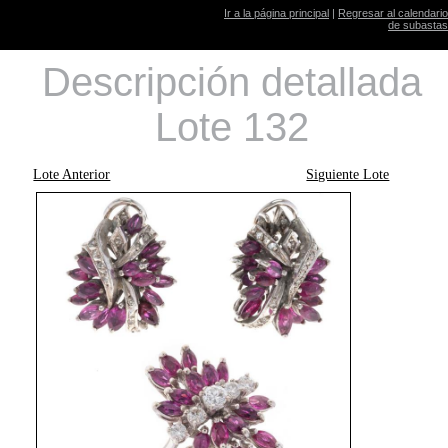
Ir a la página principal
|
Regresar al calendario
de subastas
Descripción detallada
Lote 132
Lote Anterior
Siguiente Lote