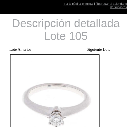
Ir a la página principal
|
Regresar al calendario
de subastas
Descripción detallada
Lote 105
Lote Anterior
Siguiente Lote